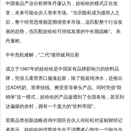
中国食品产业分析师朱丹蓬认为，娃哈哈的模式正在改
变，未来可能会步入资本市场。"当宗馥莉成为接班人之
后，整个经营思维都是围绕资本市场，这匹配整个行业发
展的趋势，也匹配娃哈哈可持续发展的中长期战略"。 朱
丹蓬称。
中年危机难解，"二代"接班破局出新
成立于1987年的娃哈哈是中国富有品牌影响力的饮料品
牌，凭借儿童营养口服液起家，除了瓶装纯净水，还推出
过AD钙奶、营养快线、爽歪歪等拳头产品。同时凭借"联
销体"这一模式，娃哈哈的产品渗透到了全国各地，甚至到
达偏僻的农村，拥有一个庞大的"饮料帝国"。
里斯品类创新战略咨询中国区合伙人何松松对蓝鲸财经记
者表示，娃哈哈的优势首先在于消费者心智中一个响当当