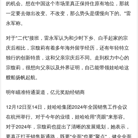
的机会。想在中国这个市场里真正保持住原有地位，那就
一定要去做出改变。不改变，那么势头是缓慢向下的。"雷
永军称。
对于"二代"接班，雷永军认为和少时下乡、白手起家的宗
庆后相比，宗馥莉有着多年海外留学经历，还有年轻特立
独行的创新特质，这和父亲宗庆后不同。走到权力中心的
宗馥莉，很想向父亲以及外界证明，自己能带领娃哈哈这
艘船扬帆起航。
明年瞄准特通渠道，亿元奖励经销商
12月12日至14日，娃哈哈集团2024年全国销售工作会议
在杭州举行。对于今年的业绩，娃哈哈用"亮眼"来形容。
对于2024年，宗馥莉也提出了清晰的发展规划，她表示，
要真正打开销售新通路，既要"全面"也要"聚点"，健全全面