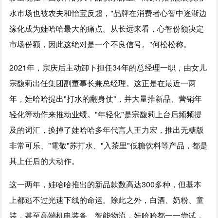
水市场也被农夫和怡宝反超，"品牌在消费者心智中逐渐边
缘化成为娃哈哈最大的痛点。从长远来看，心智份额决定
市场份额，因此这绝对是一个不良信号。"何松松称。
2021年，宗庆后主动卸下担任34年的总经理一职，由女儿
宗馥莉出任集团副董事长兼总经理。这正是在最近一两
年，娃哈哈提出"打水的翻身仗"，并大量推新品、营销年
轻化等动作来推动业绩。"年轻化"是宗馥莉上台后频频提
及的词汇，换掉了娃哈哈多年代言人王力宏，推出无糖版
非常可乐、"電敬"苏打水、"入茶里"低糖饮料等产品，都是
其上任后的大动作。
这一两年，娃哈哈推出的新品款数高达300多种，但基本
上都逃不过光速下线的命运。除此之外，白酒、奶粉、童
装，甚至高端机电装备、智能物流，娃哈哈都一一尝试，