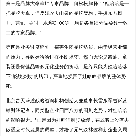
第三是品牌大伞难胜专家品牌。何松松解释："娃哈哈是一
把品牌大伞，但反观农夫山泉的品牌架构，手握东方树
叶、茶π、尖叫、水溶C100等，均是各自细分品类数一数
二的专家品牌。"
第四是业务过度延伸，损害集团品牌势能。由于经营业绩
的压力，导致娃哈哈也在不断求变。然而无论是酱油、童
装还是保健品等多元化业务的折戟，最终只能为娃哈哈落
下"屡战屡败"的烙印，严重地损害了娃哈哈品牌的整体势
能。
北京普天盛道战略咨询机构创始人兼董事长雷永军告诉蓝
鲸财经记者，同类型企业四面八方的围剿之势，对娃哈哈
的影响很大。"正是因为娃哈哈脚步放缓，在战略上没有去
做适应时代发展的调整，才给了元气森林这样新企业入局