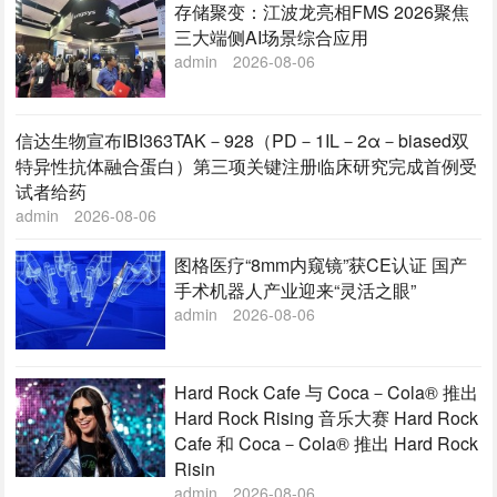
存储聚变：江波龙亮相FMS 2026聚焦
三大端侧AI场景综合应用
admin
2026-08-06
信达生物宣布IBI363TAK－928（PD－1IL－2α－biased双
特异性抗体融合蛋白）第三项关键注册临床研究完成首例受
试者给药
admin
2026-08-06
图格医疗“8mm内窥镜”获CE认证 国产
手术机器人产业迎来“灵活之眼”
admin
2026-08-06
Hard Rock Cafe 与 Coca－Cola® 推出
Hard Rock Rising 音乐大赛 Hard Rock
Cafe 和 Coca－Cola® 推出 Hard Rock
Risin
admin
2026-08-06