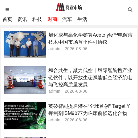
首页
资讯
科技
财商
汽车
生活
旭化成与高化学签署Acetolyte™电解液
技术中国市场首个许可协议
admin
2026-08-06
和合共生，聚力低空｜昂际智航携产业
链伙伴，以开放生态赋能低空经济航电
与飞控高质量发展
admin
2026-08-06
英矽智能提名潜在“全球首创” Target Y
抑制剂ISM9077为临床前候选化合物
admin
2026-08-06