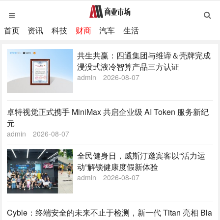
首页
资讯
科技
财商
汽车
生活
共生共赢：四通集团与维谛＆壳牌完成
浸没式液冷智算产品三方认证
admin
2026-08-07
卓特视觉正式携手 MiniMax 共启企业级 AI Token 服务新纪
元
admin
2026-08-07
全民健身日，威斯汀邀宾客以“活力运
动”解锁健康度假新体验
admin
2026-08-07
Cyble：终端安全的未来不止于检测，新一代 Titan 亮相 Bla