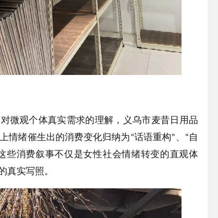
和对微观个体真实需求的理解，
义乌市麦昔日用品
上情绪催生出的消费变化归纳为
话语重构
、
自
“
”
“
这些消费叙事不仅是女性社会情绪转变的直观体
的真实写照。