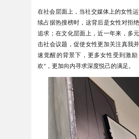
在社会层面上，当社交媒体上的女性运
续占据热搜榜时，这背后是女性对拒
追求；在文化层面上，近一年来，多
击社会议题，促使女性更加关注真我
速觉醒的背景下，更多女性受到激励
欢
，更加向内寻求深度悦己的满足。
”