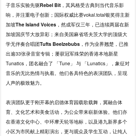
子音乐实验先驱
Rebel Bit
，其风格受古典到当代音乐影
响，并注重电子创新；国际权威比赛vokal.total银奖得主新
加坡
The Island Voices
，然成军仅三年，已连续两届在新
加坡国庆节大放异彩；来自美国麻省塔夫茨大学的顶级大
学无伴奏合唱团
Tufts Beelzebubs
，作为业界翘楚，已推
出逾33张录音室专辑；屡获冠军殊荣的香港本地新星
Tunatics，团名融合了 「Tune」 与 「Lunatics」，象征对
音乐的无比热情与执着。他们各具特色的表演团队，呈现
人声的极致魅力。
表演团队更于刚开幕的启德体育园载歌载舞，冀融合体
育、文化艺术和美食活动，为公众带来崭新体验。他们亦
在香港文化中心、中环摩天轮等地标，以及港九新界多个
小区为市民献上精彩演出，更与观众及学生互动，让纯人