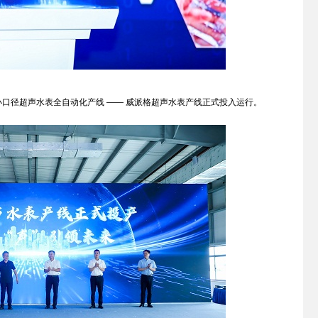
径超声水表全自动化产线 —— 威派格超声水表产线正式投入运行。