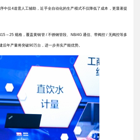
35道工序中仅4道需人工辅助，近乎全自动化的生产模式不仅降低了成本，更显著提
5 规格，覆盖黄铜管 / 不锈钢管段、NB/4G 通信、带阀控 / 无阀控等多
建后年产量将突破90万台，进一步夯实产能优势。