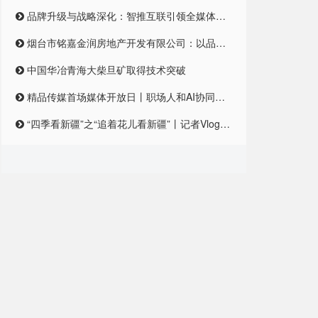
品牌升级与战略深化：智推互联引领全媒体整合营销新纪元
烟台市铭嘉金润房地产开发有限公司：以品质筑梦，引领未来居住新风尚
中国华冶青海大柴旦矿取得技术突破
精品传媒首场媒体开放日丨职场人和AI协同合作，是一种怎样的体验？
“四季看新疆”之“追着花儿看新疆”丨记者Vlog:记者在和田直播带货艾德莱斯,首秀怎么样?