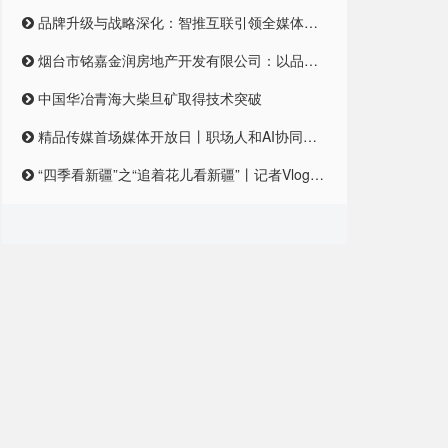
品牌升级与战略深化：智推互联引领全媒体整合营销新纪元
烟台市铭嘉金润房地产开发有限公司：以品质筑梦，引领未来居住新风尚
中国华冶青海大柴旦矿取得技术突破
精品传媒首场媒体开放日丨职场人和AI协同合作，是一种怎样的体验？
“四季看新疆”之“追着花儿看新疆”丨记者Vlog:记者在和田直播带货艾德莱斯,首秀怎么样?