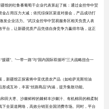
新疆馆的吐鲁番葡萄干企业代表算起了账：通过金控华中贸
，资金占用压力大减；依托综保区渠道对接会，产品成功打
激发企业活力。”武汉金控华中贸易服务区相关负责人表
效平台，让新疆优质产品凭借自身竞争力赢得市场，这正
“援疆”、“一带一路”与“国内国际双循环”三大战略扭合一
策，新疆馆正探索将中亚优质农产品（如哈萨克斯坦油
形成互补，丰富“丝路商品”内涵，提升集散功能。
的和田大枣、沙棘鲜榨的棘鲜丰沙棘汁、有机棉田的棉柔制
线下全渠道网络，高效分销至全国消费市场。同时，平台