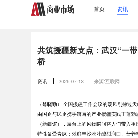
首页
资讯
共筑援疆新支点：武汉“一带
桥
资讯
2025-07-18
来源:互联网
（翁晓勤） 全国援疆工作会议的暖风刚拂过天
由国企与民企携手谱写的产业援疆实践正蓬勃展
（新疆馆），展台上的风物瞬间将人们带入祖国
特性备受青睐；棘鲜丰沙棘汁酸甜润口、营养