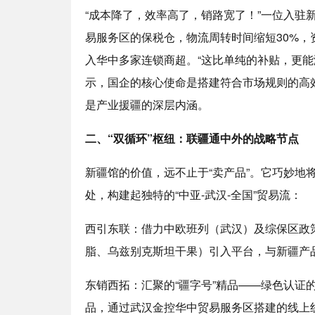
“成本降了，效率高了，销路宽了！”一位入驻
易服务区的保税仓，物流周转时间缩短30%
入华中多家连锁商超。“这比单纯的补贴，更能
示，国企的核心使命是搭建符合市场规则的高
是产业援疆的深层内涵。
二、“双循环”枢纽：联疆通中外的战略节点
新疆馆的价值，远不止于“卖产品”。它巧妙地将
处，构建起独特的“中亚-武汉-全国”贸易流：
西引东联：借力中欧班列（武汉）及综保区政
脂、乌兹别克斯坦干果）引入平台，与新疆产品
东销西拓：汇聚的“疆字号”精品——绿色认证
品，通过武汉金控华中贸易服务区搭建的线上