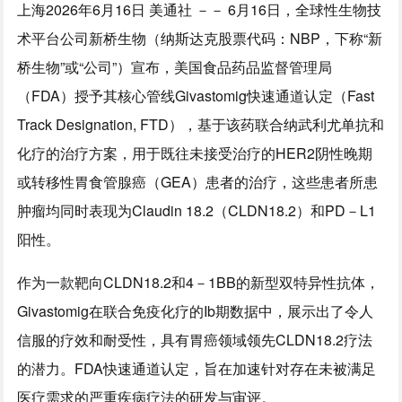
上海
2026年6月16日
美通社 －－ 6月16日，全球性生物技
术平台公司新桥生物（纳斯达克股票代码：NBP，下称“新
桥生物”或“公司”）宣布，美国食品药品监督管理局
（FDA）授予其核心管线Givastomig快速通道认定（Fast
Track Designation
, FTD
），基于该药联合纳武利尤单抗和
化疗的治疗方案，用于既往未接受治疗的HER2
阴性晚期
或转移性胃食管腺癌（GEA）患者的治疗，这些患者所患
肿瘤均同时表现为Claudin 18.2（CLDN18.2）和PD－L1
阳性。
作为一款靶向CLDN18.2和4－1BB的新型双特异性抗体，
Givastomig在联合免疫化疗的Ib期数据中，展示出了令人
信服的疗效和耐受性，具有胃癌领域领先CLDN18.2疗法
的潜力。FDA快速通道认定，旨在加速针对存在未被满足
医疗需求的严重疾病疗法的研发与审评。