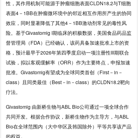
性，其作用机制可能源于肿瘤细胞表面CLDN18.2与T细胞
表面4－1BB在肿瘤微环境中的邻近相互作用所产生的协同
效应，同时显著降低了其他4－1BB激动剂常见的毒性风
险。基于Givastomig I期临床的积极数据，美国食品药品监
督管理局（FDA）已经确认，该药具备加速批准上市的资
格，预计最早于2026年第四季度启动一项注册性III期联合
试验，拟以客观缓解率（ORR）作为主要终点，申报加速
批准。Givastomig有望成为全球同类首创（First－in－
class）且同类最佳（Best－in－class）的CLDN18.2靶向
疗法。
Givastomig 由新桥生物与ABL Bio公司通过一项全球合作
共同开发。根据合作协议，新桥生物作为主导方，与ABL
Bio在全球范围内（大中华区及韩国除外）平等共享该产品
的权益。