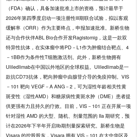
（FDA）确认，具备加速批准上市的资格，预计最早于
2026年第四季度启动一项注册性III期联合试验，拟以客观
缓解率（ORR）作为主要终点，申报加速批准。新桥生物
还与合作伙伴ABL Bio合作开发Ragistomig，这是一款双
特异性抗体，在实体瘤中将PD－L1作为肿瘤结合靶点、4
－1BB作为条件性T细胞激活剂。此外，新桥生物拥有
Uliledlimab在中国以外地区的全球权益。Uliledlimab是一
款抗CD73抗体，靶向肿瘤中由腺苷介导的免疫抑制。VIS
－101 靶向 VEGF－A ANG－2，可为湿性年龄相关性黄
斑变性（湿性AMD）和糖尿病性黄斑水肿（DME）患者提
供更强有力且持久的疗效。目前，VIS－101 正在开展一项
针对湿性 AMD 的大型、随机、剂量范围的 IIa 期研究，预
计在2026年下半年开启IIb期剂量探索研究。新桥生物是
Visara 的控股股东，Visara 拥有 VIS－101 在大中华区及