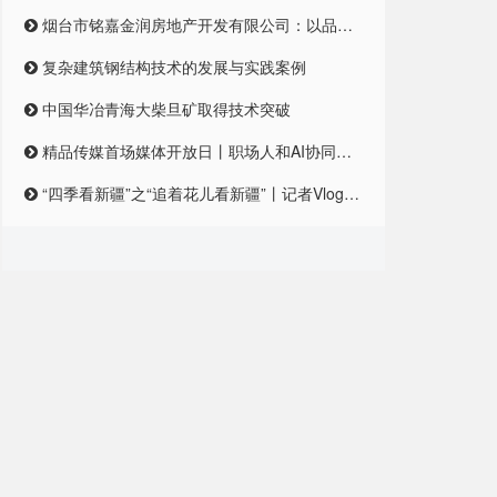
烟台市铭嘉金润房地产开发有限公司：以品质筑梦，引领未来居住新风尚
复杂建筑钢结构技术的发展与实践案例
中国华冶青海大柴旦矿取得技术突破
精品传媒首场媒体开放日丨职场人和AI协同合作，是一种怎样的体验？
“四季看新疆”之“追着花儿看新疆”丨记者Vlog:记者在和田直播带货艾德莱斯,首秀怎么样?