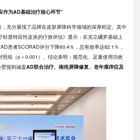
应作为
AD
基础治疗核心环节”
发表，充分展现了品牌在皮肤屏障科学领域的深厚积淀。其中
疗轻度特应性皮炎的疗效评估》显示：在克立硼罗基础上
患者SCORAD评分下降60.4％，总有效率达82.1％，
对照组（p＜0.001）。结论表明：规范化、足量使用功效
余壁报则涵盖
AD
联合治疗、痤疮屏障修复、老年瘙痒症及