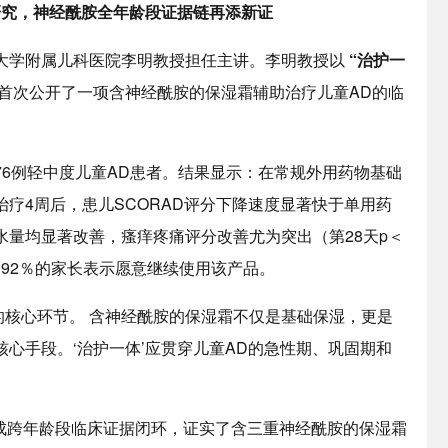
研究，神经酰胺全年龄段证据链再添新证
大学附属儿科医院李明教授担任主讲。李明教授以
“治护一
首次公开了一项含神经酰胺的保湿霜辅助治疗儿童AD的临
6例轻中度儿童AD患者。结果显示：在常规外用药物基础
疗4周后，患儿SCORAD评分下降速度显著快于单用药
量均显著改善，瘙痒疼痛评分改善尤为突出（第28天p＜
过92％的家长表示愿意继续使用该产品。
的核心环节。 含神经酰胺的保湿霜不仅是基础保湿，更是
心手段。‘治护一体’应贯穿儿童AD的急性期、巩固期和
形成跨年龄段临床证据闭环，证实了含三重神经酰胺的保湿霜