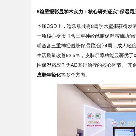
8
篇壁报彰显学术实力：核心研究证实“保湿霜
本届CSD上，适乐肤共有8篇学术壁报获得
一项核心壁报《含三重神经酰胺保湿霜辅助治
联合含三重神经酰胺保湿霜治疗4周，成人轻度AD
生活质量改善92.5％，皮肤屏障功能显著优于
性保湿霜应作为AD基础治疗的核心环节。 其
皮肤年轻化
等多个方向。