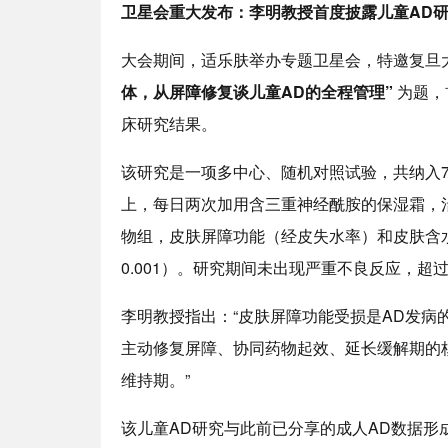
卫星会
重大
发布：李明教授首度披露儿童
AD
大会期间，适乐肤举办专题卫星会，特邀复旦
体，从屏障修复谈儿童
AD
的全程管理”
为题，
床研究结果。
该研究是一项多中心、随机对照试验，共纳入7
上，每日两次加用含三重神经酰胺的保湿霜，治
物组，皮肤屏障功能（经皮失水率）和皮肤含水
0.001）。研究期间未出现严重不良反应，超
李明教授指出：“皮肤屏障功能受损是AD发病
主动修复屏障、协同药物起效、延长缓解期的核
维持期。”
该儿童AD研究与此前已分享的成人AD数据