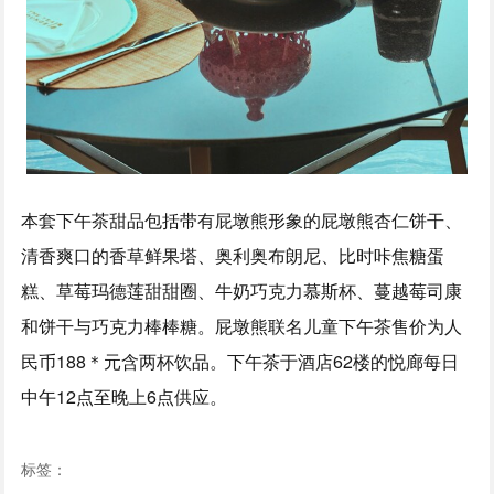
本套下午茶甜品包括带有屁墩熊形象的屁墩熊杏仁饼干、
清香爽口的香草鲜果塔、奥利奥布朗尼、比时咔焦糖蛋
糕、草莓玛德莲甜甜圈、牛奶巧克力慕斯杯、蔓越莓司康
和饼干与巧克力棒棒糖。屁墩熊联名儿童下午茶售价为人
民币188＊元含两杯饮品。下午茶于酒店62楼的悦廊每日
中午12点至晚上6点供应。
标签：