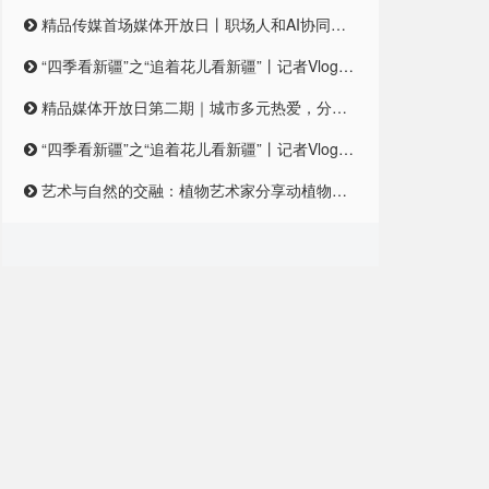
精品传媒首场媒体开放日丨职场人和AI协同合作，是一种怎样的体验？
“四季看新疆”之“追着花儿看新疆”丨记者Vlog:记者在和田直播带货艾德莱斯,首秀怎么样?
精品媒体开放日第二期｜城市多元热爱，分享对城市的独特情感
“四季看新疆”之“追着花儿看新疆”丨记者Vlog:记者在和田直播带货艾德莱斯,首秀怎么样?
艺术与自然的交融：植物艺术家分享动植物王国的奇妙之美